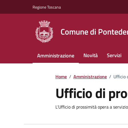
Vai ai contenuti
Vai al footer
Regione Toscana
Comune di Pontede
Novità
Servizi
Amministrazione
Home
/
Amministrazione
/
Ufficio
Ufficio di pr
L'Ufficio di prossimità opera a servizio