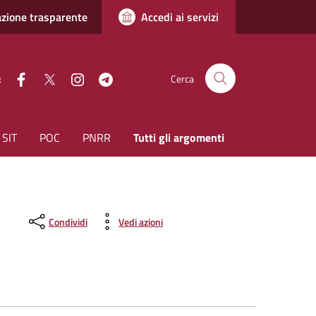
zione trasparente
Accedi ai servizi
facebook
Twitter
instagram
Telegram
:
Cerca
SIT
POC
PNRR
Tutti gli argomenti
Condividi
Vedi azioni