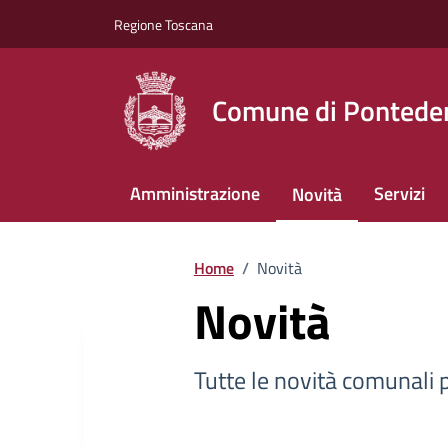
Vai ai contenuti
Vai al footer
Regione Toscana
Comune di Pontede
Amministrazione
Servizi
Novità
Home
/
Novità
Novità
Tutte le novità comunali pe