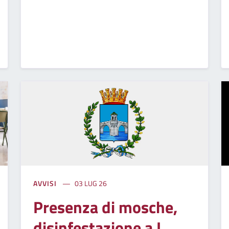
AVVISI
03 LUG 26
Presenza di mosche,
disinfestazione a I