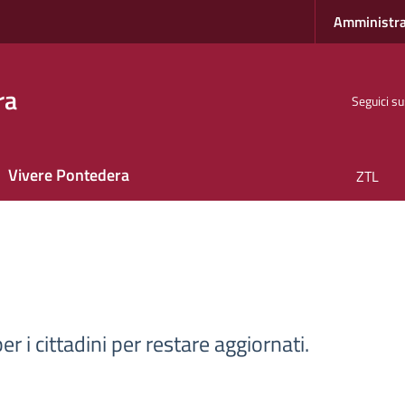
Amministra
ra
Seguici su
Vivere Pontedera
ZTL
r i cittadini per restare aggiornati.