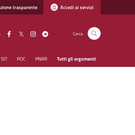
zione trasparente
Accedi ai servizi
facebook
Twitter
instagram
Telegram
:
Cerca
SIT
POC
PNRR
Tutti gli argomenti