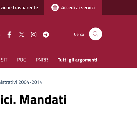
zione trasparente
Accedi ai servizi
facebook
Twitter
instagram
Telegram
:
Cerca
SIT
POC
PNRR
Tutti gli argomenti
nistrativi 2004-2014
ici. Mandati