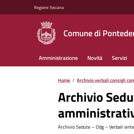
Vai ai contenuti
Vai al footer
Regione Toscana
Comune di Pontede
Amministrazione
Novità
Servizi
Home
/
Archivio verbali consigli co
Archivio Sedu
amministrati
Archivio Sedute – Odg – Verbali sint