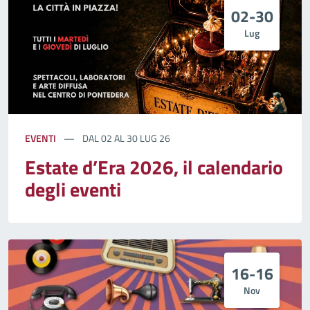
02-30
Lug
EVENTI
DAL 02 AL 30 LUG 26
Estate d’Era 2026, il calendario
degli eventi
16-16
Nov