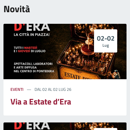
Novità
02-02
Lug
EVENTI
DAL 02 AL 02 LUG 26
Via a Estate d’Era