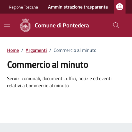
Vai ai contenuti
Vai al footer
Amministrazione trasparente
Regione Toscana
Comune di Pontedera
Home
/
Argomenti
/
Commercio al minuto
Commercio al minuto
Dettagli dell'argomento
Servizi comunali, documenti, uffici, notizie ed eventi
relativi a Commercio al minuto