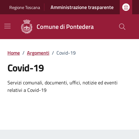
Vai ai contenuti
Vai al footer
Amministrazione trasparente
Regione Toscana
Comune di Pontedera
Home
/
Argomenti
/
Covid-19
Covid-19
Dettagli dell'argomento
Servizi comunali, documenti, uffici, notizie ed eventi
relativi a Covid-19