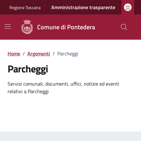
Vai ai contenuti
Vai al footer
Amministrazione trasparente
Regione Toscana
Comune di Pontedera
Home
/
Argomenti
/
Parcheggi
Parcheggi
Dettagli dell'argomento
Servizi comunali, documenti, uffici, notizie ed eventi
relativi a Parcheggi