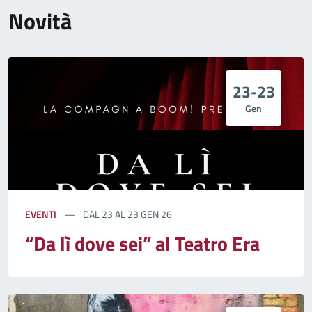
Novità
23-23
Gen
EVENTI
DAL 23 AL 23 GEN 26
“Da lì dove sei” al Teatro Era