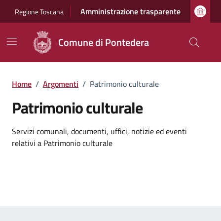
Vai ai contenuti
Vai al footer
Amministrazione trasparente
Regione Toscana
Comune di Pontedera
Home
/
Argomenti
/
Patrimonio culturale
Patrimonio culturale
Dettagli dell'argomento
Servizi comunali, documenti, uffici, notizie ed eventi
relativi a Patrimonio culturale