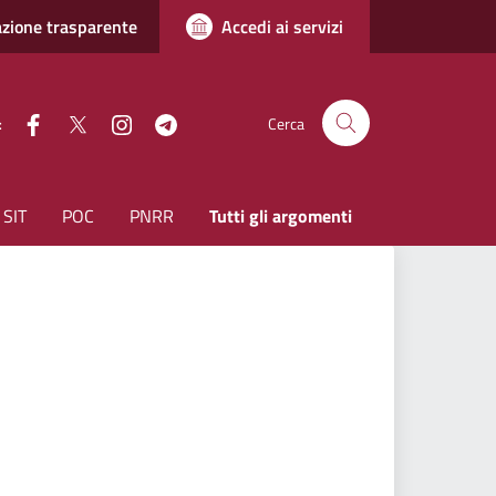
zione trasparente
Accedi ai servizi
facebook
Twitter
instagram
Telegram
:
Cerca
SIT
POC
PNRR
Tutti gli argomenti