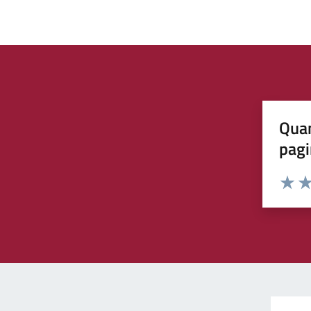
Quan
pagi
Rating:
Valuta 
Val