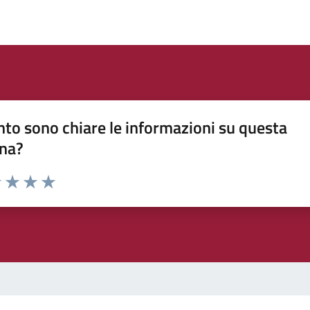
to sono chiare le informazioni su questa
na?
1 stelle su 5
uta 2 stelle su 5
Valuta 3 stelle su 5
Valuta 4 stelle su 5
Valuta 5 stelle su 5