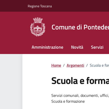
Vai ai contenuti
Vai al footer
Regione Toscana
Comune di Pontede
Amministrazione
Novità
Servizi
Home
/
Argomenti
/
Scuola e fo
Scuola e form
Dettagli dell
Servizi comunali, documenti, uffici,
Scuola e formazione