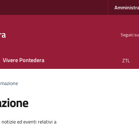
Amministra
ra
Seguici su
Vivere Pontedera
ZTL
rmazione
azione
'argomento
 notizie ed eventi relativi a