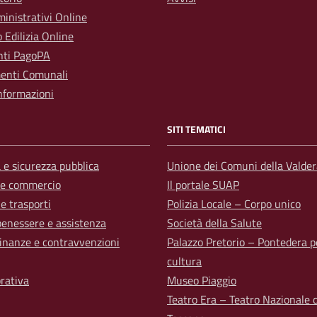
inistrativi Online
o Edilizia Online
ti PagoPA
enti Comunali
nformazioni
SITI TEMATICI
a e sicurezza pubblica
Unione dei Comuni della Valder
 e commercio
Il portale SUAP
 e trasporti
Polizia Locale – Corpo unico
benessere e assistenza
Società della Salute
 finanze e contravvenzioni
Palazzo Pretorio – Pontedera p
cultura
orativa
Museo Piaggio
Teatro Era – Teatro Nazionale d