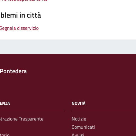
blemi in città
Segnala disservizio
 Pontedera
ENZA
NOVITÀ
trazione Trasparente
Notizie
Comunicati
torio
Avvisi