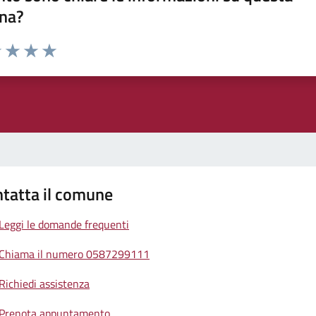
na?
1 stelle su 5
uta 2 stelle su 5
Valuta 3 stelle su 5
Valuta 4 stelle su 5
Valuta 5 stelle su 5
tatta il comune
Leggi le domande frequenti
Chiama il numero 0587299111
Richiedi assistenza
Prenota appuntamento