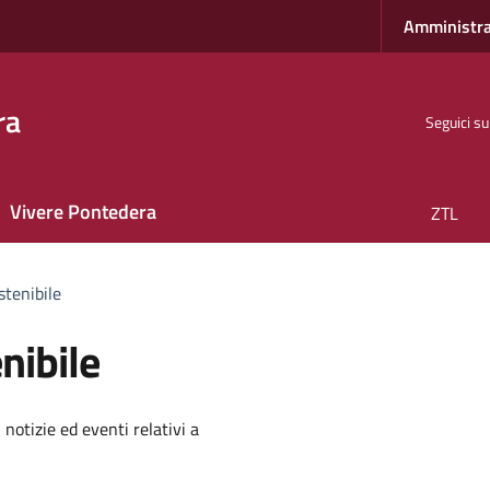
Amministra
ra
Seguici su
Vivere Pontedera
ZTL
stenibile
nibile
'argomento
 notizie ed eventi relativi a