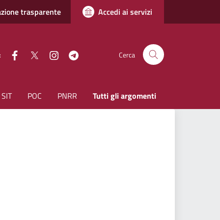
zione trasparente
Accedi ai servizi
facebook
Twitter
instagram
Telegram
:
Cerca
SIT
POC
PNRR
Tutti gli argomenti