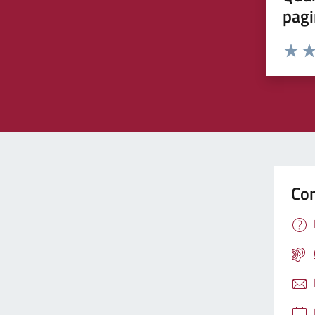
pagi
Rating:
Valuta 
Val
Con