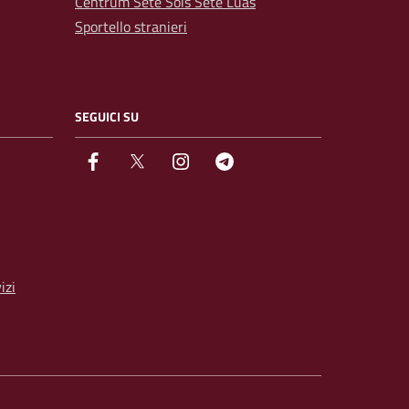
Centrum Sete Sóis Sete Luas
Sportello stranieri
SEGUICI SU
facebook
Twitter
instagram
Telegram
izi