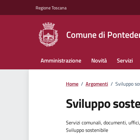
Vai ai contenuti
Vai al footer
Regione Toscana
Comune di Pontede
Amministrazione
Novità
Servizi
Home
/
Argomenti
/
Sviluppo so
Sviluppo soste
Dettagli dell
Servizi comunali, documenti, uffici,
Sviluppo sostenibile