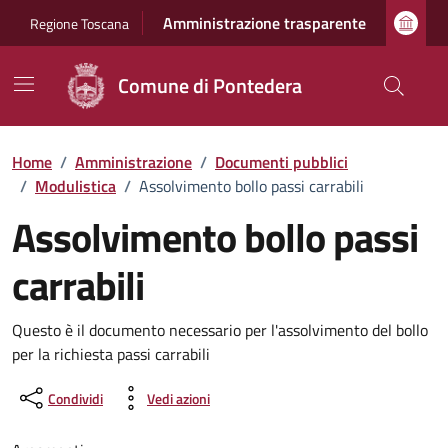
Vai ai contenuti
Vai al footer
Amministrazione trasparente
Regione Toscana
Comune di Pontedera
Home
/
Amministrazione
/
Documenti pubblici
/
Modulistica
/
Assolvimento bollo passi carrabili
Assolvimento bollo passi
carrabili
Dettagli del documento
Questo è il documento necessario per l'assolvimento del bollo
per la richiesta passi carrabili
Condividi
Vedi azioni