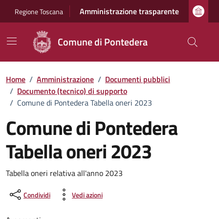
Vai ai contenuti
Vai al footer
Amministrazione trasparente
Regione Toscana
Comune di Pontedera
Home
/
Amministrazione
/
Documenti pubblici
/
Documento (tecnico) di supporto
/
Comune di Pontedera Tabella oneri 2023
Comune di Pontedera
Tabella oneri 2023
Dettagli del documento
Tabella oneri relativa all'anno 2023
Condividi
Vedi azioni