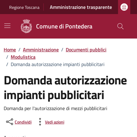
Vai ai contenuti
Vai al footer
Amministrazione trasparente
Regione Toscana
Comune di Pontedera
Home
/
Amministrazione
/
Documenti pubblici
/
Modulistica
/
Domanda autorizzazione impianti pubblicitari
Domanda autorizzazione
impianti pubblicitari
Dettagli del documento
Domanda per l'autorizzazione di mezzi pubblicitari
Condividi
Vedi azioni