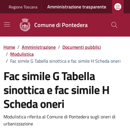
Vai ai contenuti
Vai al footer
Amministrazione trasparente
Regione Toscana
Comune di Pontedera
Home
/
Amministrazione
/
Documenti pubblici
/
Modulistica
/
Fac simile G Tabella sinottica e fac simile H Scheda oneri
Fac simile G Tabella
sinottica e fac simile H
Scheda oneri
Dettagli del documento
Modulistica riferita al Comune di Pontedera sugli oneri di
urbanizzazione