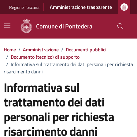
Vai ai contenuti
Vai al footer
Amministrazione trasparente
Regione Toscana
Comune di Pontedera
Home
/
Amministrazione
/
Documenti pubblici
/
Documento (tecnico) di supporto
/
Informativa sul trattamento dei dati personali per richiesta
risarcimento danni
Informativa sul
trattamento dei dati
personali per richiesta
risarcimento danni