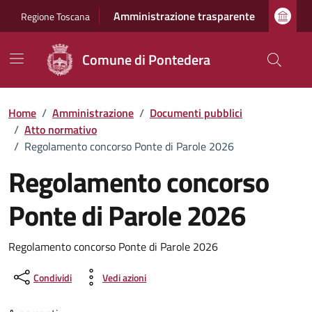
Vai ai contenuti
Vai al footer
Amministrazione trasparente
Regione Toscana
Comune di Pontedera
Home
/
Amministrazione
/
Documenti pubblici
/
Atto normativo
/
Regolamento concorso Ponte di Parole 2026
Regolamento concorso
Ponte di Parole 2026
Dettagli del documento
Regolamento concorso Ponte di Parole 2026
Condividi
Vedi azioni