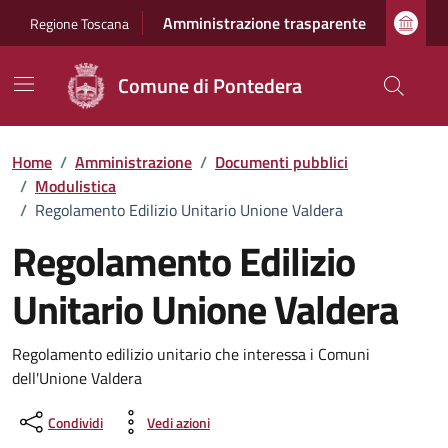
Vai ai contenuti
Vai al footer
Amministrazione trasparente
Regione Toscana
Comune di Pontedera
Home
/
Amministrazione
/
Documenti pubblici
/
Modulistica
/
Regolamento Edilizio Unitario Unione Valdera
Regolamento Edilizio
Unitario Unione Valdera
Dettagli del documento
Regolamento edilizio unitario che interessa i Comuni
dell'Unione Valdera
Condividi
Vedi azioni