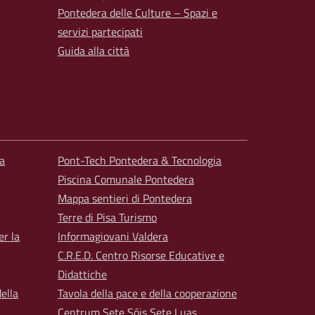
Pontedera delle Culture – Spazi e
servizi partecipati
Guida alla città
a
Pont-Tech Pontedera & Tecnologia
Piscina Comunale Pontedera
Mappa sentieri di Pontedera
Terre di Pisa Turismo
er la
Informagiovani Valdera
C.R.E.D. Centro Risorse Educative e
Didattiche
ella
Tavola della pace e della cooperazione
Centrum Sete Sóis Sete Luas