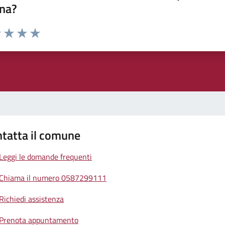
na?
1 stelle su 5
uta 2 stelle su 5
Valuta 3 stelle su 5
Valuta 4 stelle su 5
Valuta 5 stelle su 5
tatta il comune
Leggi le domande frequenti
Chiama il numero 0587299111
Richiedi assistenza
Prenota appuntamento