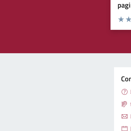
pagi
Rating:
Valuta 
Val
Con