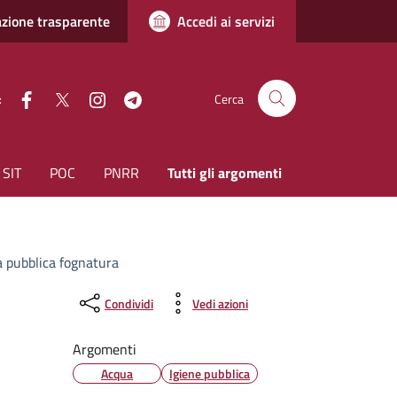
zione trasparente
Accedi ai servizi
facebook
Twitter
instagram
Telegram
:
Cerca
SIT
POC
PNRR
Tutti gli argomenti
a pubblica fognatura
Condividi
Vedi azioni
Argomenti
Acqua
Igiene pubblica