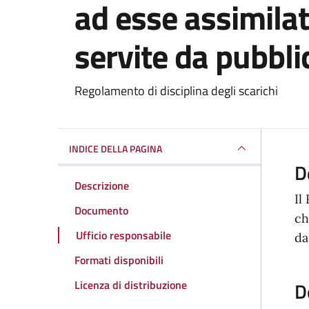
ad esse assimilat
servite da pubbl
Dettagli del docum
Regolamento di disciplina degli scarichi
INDICE DELLA PAGINA
D
Descrizione
Il
Documento
ch
Ufficio responsabile
da
Formati disponibili
Licenza di distribuzione
D