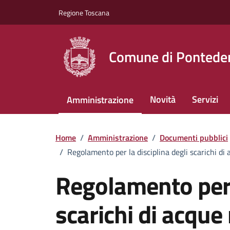
Vai ai contenuti
Vai al footer
Regione Toscana
Comune di Pontede
Novità
Servizi
Amministrazione
Home
/
Amministrazione
/
Documenti pubblici
/
Regolamento per la disciplina degli scarichi di
Regolamento per l
scarichi di acque