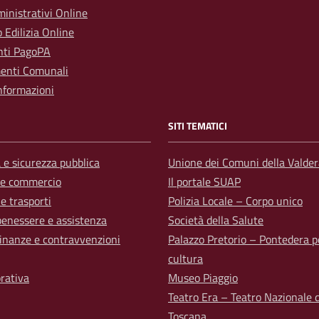
inistrativi Online
o Edilizia Online
ti PagoPA
enti Comunali
nformazioni
SITI TEMATICI
a e sicurezza pubblica
Unione dei Comuni della Valder
 e commercio
Il portale SUAP
 e trasporti
Polizia Locale – Corpo unico
benessere e assistenza
Società della Salute
 finanze e contravvenzioni
Palazzo Pretorio – Pontedera p
cultura
orativa
Museo Piaggio
Teatro Era – Teatro Nazionale d
Toscana