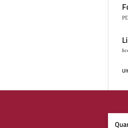
F
P
L
li
Ul
Quan