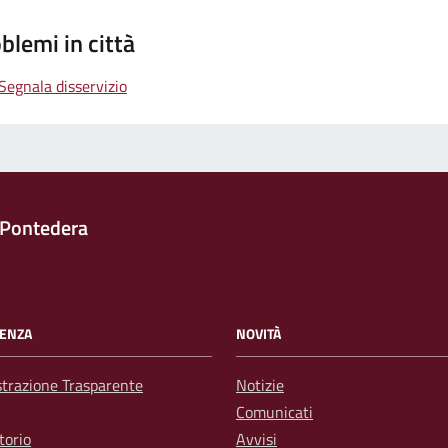
blemi in città
Segnala disservizio
 Pontedera
ENZA
NOVITÀ
trazione Trasparente
Notizie
Comunicati
torio
Avvisi