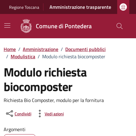
Vai ai contenuti
Vai al footer
Amministrazione trasparente
Regione Toscana
Comune di Pontedera
Home
/
Amministrazione
/
Documenti pubblici
/
Modulistica
/
Modulo richiesta biocomposter
Modulo richiesta
biocomposter
Dettagli del documento
Richiesta Bio Composter, modulo per la fornitura
Condividi
Vedi azioni
Argomenti