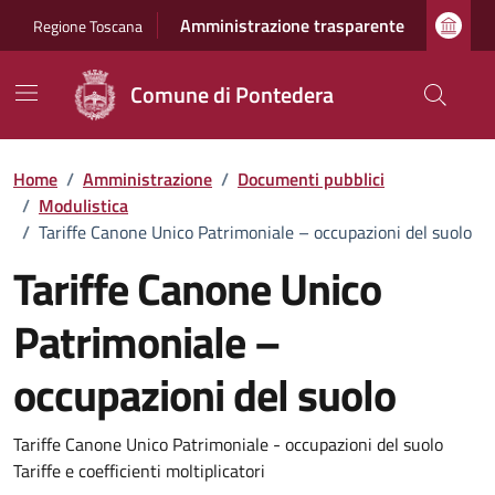
Vai ai contenuti
Vai al footer
Amministrazione trasparente
Regione Toscana
Comune di Pontedera
Home
/
Amministrazione
/
Documenti pubblici
/
Modulistica
/
Tariffe Canone Unico Patrimoniale – occupazioni del suolo
Tariffe Canone Unico
Patrimoniale –
occupazioni del suolo
Dettagli del documento
Tariffe Canone Unico Patrimoniale - occupazioni del suolo
Tariffe e coefficienti moltiplicatori