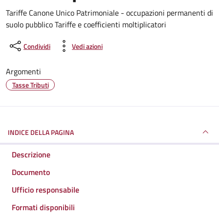
Dettagli del documento
Tariffe Canone Unico Patrimoniale - occupazioni permanenti di
suolo pubblico Tariffe e coefficienti moltiplicatori
Condividi
Vedi azioni
Argomenti
Tasse Tributi
INDICE DELLA PAGINA
Descrizione
Documento
Ufficio responsabile
Formati disponibili