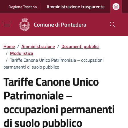
Vai ai contenuti
Vai al footer
Amministrazione trasparente
Regione Toscana
Comune di Pontedera
Home
/
Amministrazione
/
Documenti pubblici
/
Modulistica
/
Tariffe Canone Unico Patrimoniale – occupazioni
permanenti di suolo pubblico
Tariffe Canone Unico
Patrimoniale –
occupazioni permanenti
di suolo pubblico