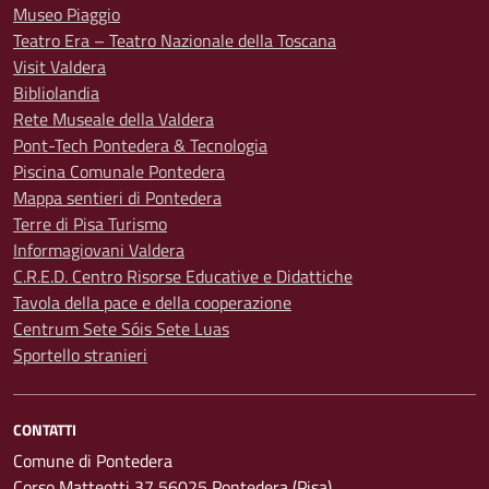
Museo Piaggio
Teatro Era – Teatro Nazionale della Toscana
Visit Valdera
Bibliolandia
Rete Museale della Valdera
Pont-Tech Pontedera & Tecnologia
Piscina Comunale Pontedera
Mappa sentieri di Pontedera
Terre di Pisa Turismo
Informagiovani Valdera
C.R.E.D. Centro Risorse Educative e Didattiche
Tavola della pace e della cooperazione
Centrum Sete Sóis Sete Luas
Sportello stranieri
CONTATTI
Comune di Pontedera
Corso Matteotti 37 56025 Pontedera (Pisa)