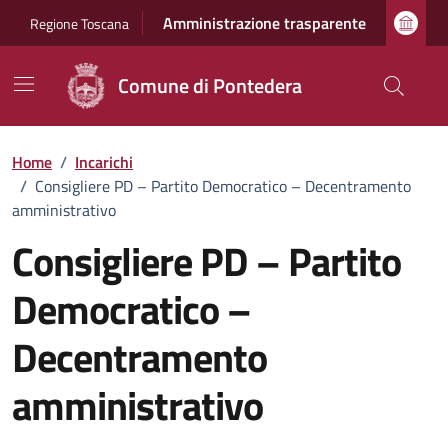
Vai ai contenuti
Vai al footer
Amministrazione trasparente
Regione Toscana
Comune di Pontedera
Home
/
Incarichi
/
Consigliere PD – Partito Democratico – Decentramento
amministrativo
Consigliere PD – Partito
Democratico –
Decentramento
amministrativo