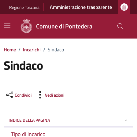
Vai ai contenuti
Vai al footer
Amministrazione trasparente
Regione Toscana
Comune di Pontedera
Home
/
Incarichi
/
Sindaco
Sindaco
Condividi
Vedi azioni
INDICE DELLA PAGINA
Tipo di incarico