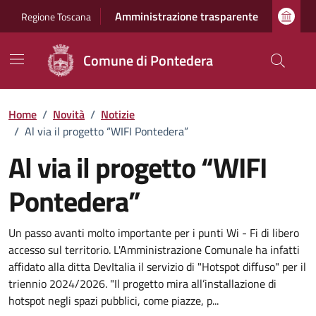
Vai ai contenuti
Vai al footer
Amministrazione trasparente
Regione Toscana
Comune di Pontedera
Home
/
Novità
/
Notizie
/
Al via il progetto “WIFI Pontedera”
Al via il progetto “WIFI
Pontedera”
Dettagli della notizia
Un passo avanti molto importante per i punti Wi - Fi di libero
accesso sul territorio. L'Amministrazione Comunale ha infatti
affidato alla ditta DevItalia il servizio di "Hotspot diffuso" per il
triennio 2024/2026. "Il progetto mira all’installazione di
hotspot negli spazi pubblici, come piazze, p...