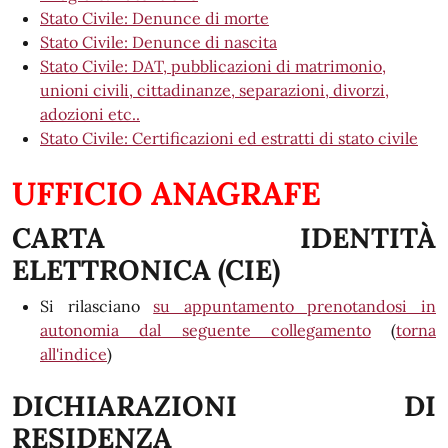
Stato Civile: Denunce di morte
Stato Civile: Denunce di nascita
Stato Civile: DAT, pubblicazioni di matrimonio,
unioni civili, cittadinanze, separazioni, divorzi,
adozioni etc..
Stato Civile: Certificazioni ed estratti di stato civile
UFFICIO ANAGRAFE
CARTA IDENTITÀ
ELETTRONICA (CIE)
Si rilasciano
su appuntamento prenotandosi in
autonomia dal seguente collegamento
(
torna
all'indice
)
DICHIARAZIONI DI
RESIDENZA