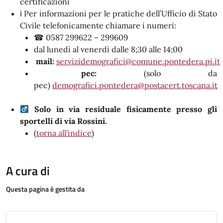
certificazioni
ℹ Per informazioni per le pratiche dell’Ufficio di Stato
Civile telefonicamente chiamare i numeri:
☎ 0587 299622 – 299609
dal lunedì al venerdì dalle 8;30 alle 14;00
mail:
servizidemografici@comune.pontedera.pi.it
pec:
(solo da
pec)
demografici.pontedera@postacert.toscana.it
Solo in via residuale fisicamente presso gli
sportelli di via Rossini.
(
torna all'indice
)
A cura di
Questa pagina è gestita da