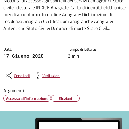
Dettagli della notizia
Modalità di accesso agli sportelli dei servizi demografici, stato
civile, elettorale INDICE Anagrafe: Carta di identità elettronica:
prendi appuntamento on-line Anagrafe: Dichiarazioni di
residenza Anagrafe: Certificazioni anagrafiche Anagrafe:
Autentiche Stato Civile: Denunce di morte Stato Civil...
Data:
Tempo di lettura:
3 min
17 Giugno 2020
Condividi
Vedi azioni
Argomenti
Accesso all'informazione
Elezioni