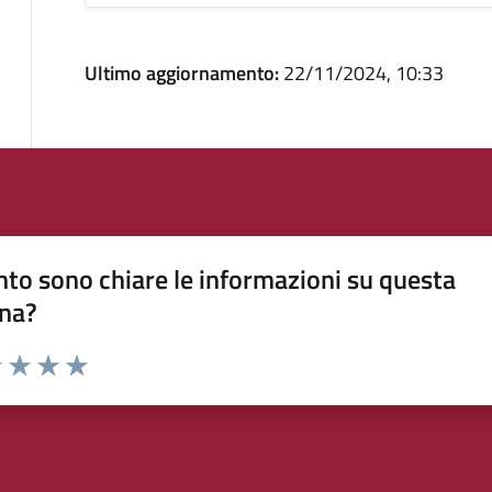
Ultimo aggiornamento:
22/11/2024, 10:33
to sono chiare le informazioni su questa
na?
1 stelle su 5
uta 2 stelle su 5
Valuta 3 stelle su 5
Valuta 4 stelle su 5
Valuta 5 stelle su 5