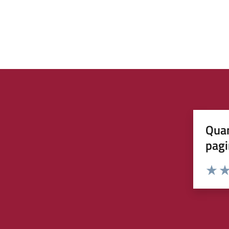
Quan
pagi
Rating:
Valuta 
Val