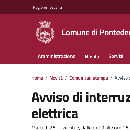
Vai ai contenuti
Vai al footer
Regione Toscana
Comune di Pontede
Amministrazione
Servizi
Novità
Home
/
Novità
/
Comunicati stampa
/
Avviso d
Avviso di interru
elettrica
Martedì 26 novembre, dalle ore 9 alle ore 16