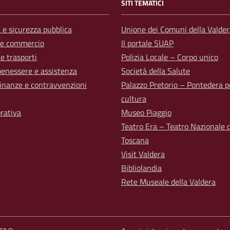
SITI TEMATICI
a e sicurezza pubblica
Unione dei Comuni della Valder
 e commercio
Il portale SUAP
 e trasporti
Polizia Locale – Corpo unico
benessere e assistenza
Società della Salute
 finanze e contravvenzioni
Palazzo Pretorio – Pontedera p
cultura
orativa
Museo Piaggio
Teatro Era – Teatro Nazionale d
Toscana
Visit Valdera
Bibliolandia
Rete Museale della Valdera