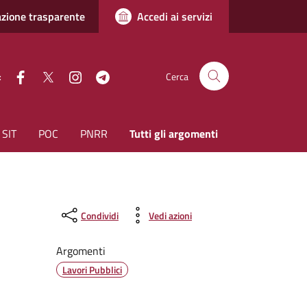
zione trasparente
Accedi ai servizi
facebook
Twitter
instagram
Telegram
:
Cerca
SIT
POC
PNRR
Tutti gli argomenti
Condividi
Vedi azioni
Argomenti
Lavori Pubblici