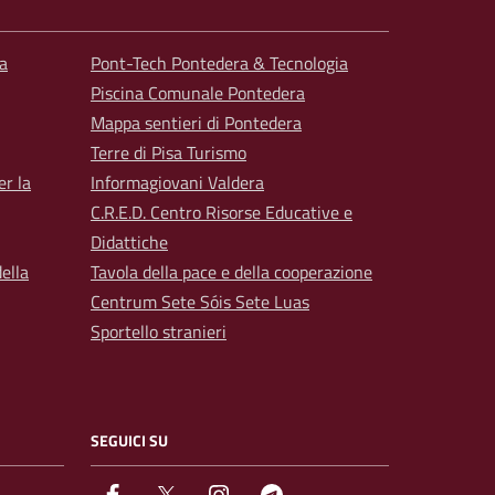
a
Pont-Tech Pontedera & Tecnologia
Piscina Comunale Pontedera
Mappa sentieri di Pontedera
Terre di Pisa Turismo
er la
Informagiovani Valdera
C.R.E.D. Centro Risorse Educative e
Didattiche
ella
Tavola della pace e della cooperazione
Centrum Sete Sóis Sete Luas
Sportello stranieri
SEGUICI SU
facebook
Twitter
instagram
Telegram