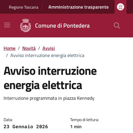
Vai ai contenuti
Vai al footer
Amministrazione trasparente
Regione Toscana
Comune di Pontedera
Home
/
Novità
/
Avvisi
/
Avviso interruzione energia elettrica
Avviso interruzione
energia elettrica
Dettagli della notizia
Interruzione programmata in piazza Kennedy
Data:
Tempo di lettura:
1 min
23 Gennaio 2026