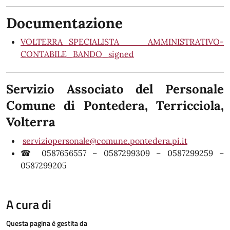
Documentazione
VOLTERRA_SPECIALISTA AMMINISTRATIVO-
CONTABILE_BANDO_signed
Servizio Associato del Personale
Comune di Pontedera, Terricciola,
Volterra
serviziopersonale@comune.pontedera.pi.it
☎ 0587656557 – 0587299309 – 0587299259 –
0587299205
A cura di
Questa pagina è gestita da