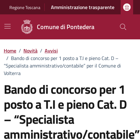
Vai ai contenuti
Vai al footer
Amministrazione trasparente
Regione Toscana
Comune di Pontedera
Home
/
Novità
/
Avvisi
/
Bando di concorso per 1 posto a T.I e pieno Cat. D –
“Specialista amministrativo/contabile” per il Comune di
Volterra
Bando di concorso per 1
posto a T.I e pieno Cat. D
– “Specialista
amministrativo/contabile”