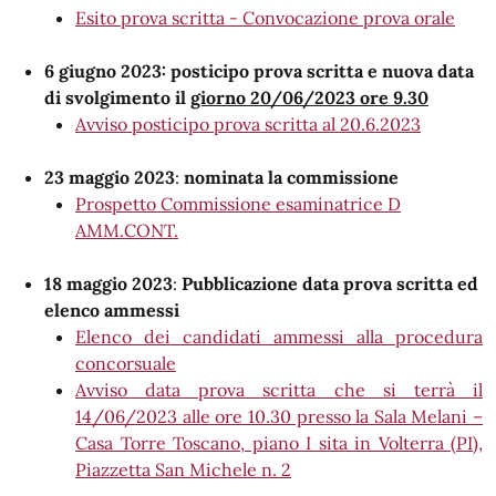
Esito prova scritta - Convocazione prova orale
6 giugno 2023: posticipo prova scritta e nuova data
di svolgimento il
giorno 20/06/2023 ore 9.30
Avviso posticipo prova scritta al 20.6.2023
23 maggio 2023
:
nominata la commissione
Prospetto Commissione esaminatrice D
AMM.CONT.
18 maggio 2023
:
Pubblicazione data prova scritta ed
elenco ammessi
Elenco dei candidati ammessi alla procedura
concorsuale
Avviso data prova scritta che si terrà il
14/06/2023 alle ore 10.30 presso la Sala Melani –
Casa Torre Toscano, piano I sita in Volterra (PI),
Piazzetta San Michele n. 2