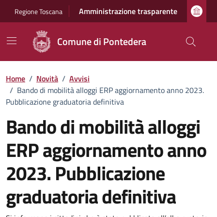
Vai ai contenuti
Vai al footer
Amministrazione trasparente
Regione Toscana
Comune di Pontedera
Home
/
Novità
/
Avvisi
/
Bando di mobilità alloggi ERP aggiornamento anno 2023.
Pubblicazione graduatoria definitiva
Bando di mobilità alloggi
ERP aggiornamento anno
2023. Pubblicazione
graduatoria definitiva