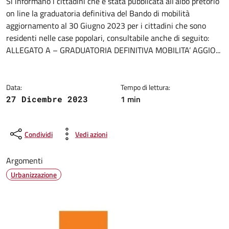
Dettagli della notizia
Si informano i cittadini che è stata pubblicata all’albo pretorio
on line la graduatoria definitiva del Bando di mobilità
aggiornamento al 30 Giugno 2023 per i cittadini che sono
residenti nelle case popolari, consultabile anche di seguito:
ALLEGATO A – GRADUATORIA DEFINITIVA MOBILITA’ AGGIO...
Data:
Tempo di lettura:
1 min
27 Dicembre 2023
Condividi
Vedi azioni
Argomenti
Urbanizzazione