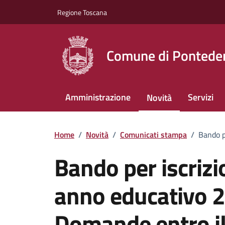
Vai ai contenuti
Vai al footer
Regione Toscana
Comune di Pontede
Amministrazione
Servizi
Novità
Home
/
Novità
/
Comunicati stampa
/
Bando p
Bando per iscrizio
anno educativo 
Domande entro il