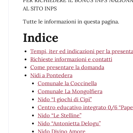
PER RICHIEDERE IL BONUS INPS NAZION
AL SITO INPS
Tutte le informazioni in questa pagina.
Indice
Tempi, iter ed indicazioni per la presen
Richieste informazioni e contatti
Come presentare la domanda
Nidi a Pontedera
Comunale la Coccinella
Comunale La Mongolfiera
Nido “I giochi di Cipì”
Centro educativo integrato 0/6 “Pape
Nido “Le Stelline”
Nido “Antonietta Delogu”
Nido Divino Amore