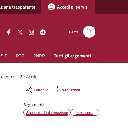
zione trasparente
Accedi ai servizi
facebook
Twitter
instagram
Telegram
:
Cerca
SIT
POC
PNRR
Tutti gli argomenti
e entro il 22 Aprile
Condividi
Vedi azioni
Argomenti
Accesso all'informazione
Istruzione