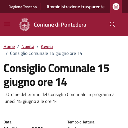
Vai ai contenuti
Vai al footer
Amministrazione trasparente
Regione Toscana
Comune di Pontedera
Home
/
Novità
/
Avvisi
/
Consiglio Comunale 15 giugno ore 14
Consiglio Comunale 15
giugno ore 14
Dettagli della notizia
L'Ordine del Giorno del Consiglio Comunale in programma
lunedì 15 giugno alle ore 14
Data:
Tempo di lettura: