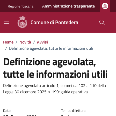
Vai ai contenuti
Vai al footer
Amministrazione trasparente
Regione Toscana
Comune di Pontedera
Home
/
Novità
/
Avvisi
/
Definizione agevolata, tutte le informazioni utili
Definizione agevolata,
tutte le informazioni utili
Dettagli della notizia
Definizione agevolata articolo 1, commi da 102 a 110 della
Legge 30 dicembre 2025 n. 199: guida operativa
Data:
Tempo di lettura: