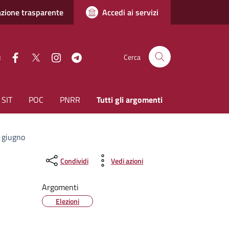
zione trasparente
Accedi ai servizi
facebook
Twitter
instagram
Telegram
:
Cerca
SIT
POC
PNRR
Tutti gli argomenti
9 giugno
Condividi
Vedi azioni
Argomenti
Elezioni