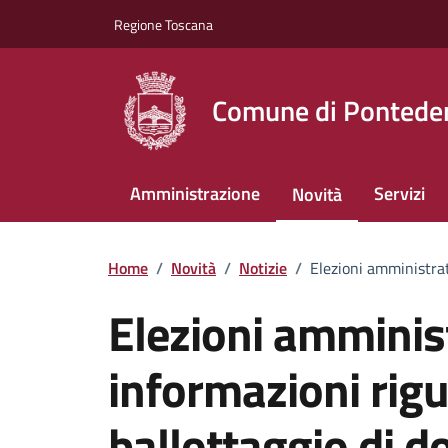
Vai ai contenuti
Vai al footer
Regione Toscana
Comune di Pontede
Amministrazione
Servizi
Novità
Home
/
Novità
/
Notizie
/
Elezioni amministrat
Elezioni amminist
informazioni rigu
ballottaggio di 