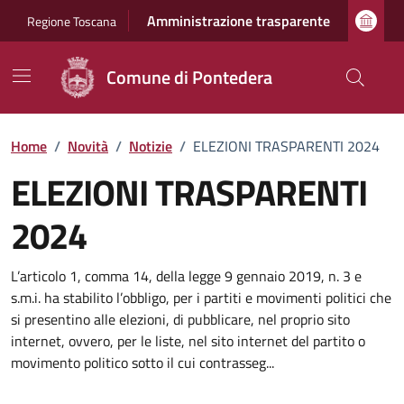
Vai ai contenuti
Vai al footer
Amministrazione trasparente
Regione Toscana
Comune di Pontedera
Home
/
Novità
/
Notizie
/
ELEZIONI TRASPARENTI 2024
ELEZIONI TRASPARENTI
2024
Dettagli della notizia
L’articolo 1, comma 14, della legge 9 gennaio 2019, n. 3 e
s.m.i. ha stabilito l’obbligo, per i partiti e movimenti politici che
si presentino alle elezioni, di pubblicare, nel proprio sito
internet, ovvero, per le liste, nel sito internet del partito o
movimento politico sotto il cui contrasseg...