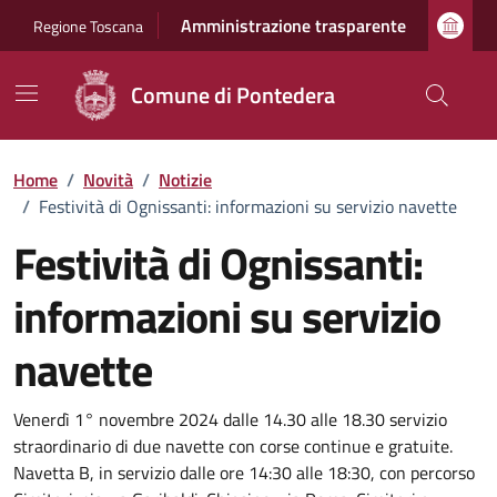
Vai ai contenuti
Vai al footer
Amministrazione trasparente
Regione Toscana
Comune di Pontedera
Home
/
Novità
/
Notizie
/
Festività di Ognissanti: informazioni su servizio navette
Festività di Ognissanti:
informazioni su servizio
navette
Dettagli della notizia
Venerdì 1° novembre 2024 dalle 14.30 alle 18.30 servizio
straordinario di due navette con corse continue e gratuite.
Navetta B, in servizio dalle ore 14:30 alle 18:30, con percorso