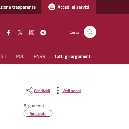
zione trasparente
Accedi ai servizi
facebook
Twitter
instagram
Telegram
:
Cerca
SIT
POC
PNRR
Tutti gli argomenti
Condividi
Vedi azioni
Argomenti
Ambiente