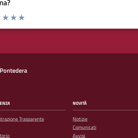
na?
1 stelle su 5
uta 2 stelle su 5
Valuta 3 stelle su 5
Valuta 4 stelle su 5
Valuta 5 stelle su 5
 Pontedera
ENZA
NOVITÀ
trazione Trasparente
Notizie
Comunicati
torio
Avvisi