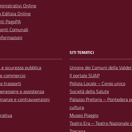
inistrativi Online
o Edilizia Online
ti PagoPA
enti Comunali
nformazioni
SITI TEMATICI
a e sicurezza pubblica
Unione dei Comuni della Valder
 e commercio
Il portale SUAP
 e trasporti
Polizia Locale – Corpo unico
benessere e assistenza
Società della Salute
 finanze e contravvenzioni
Palazzo Pretorio – Pontedera p
cultura
orativa
Museo Piaggio
Teatro Era – Teatro Nazionale d
Toscana