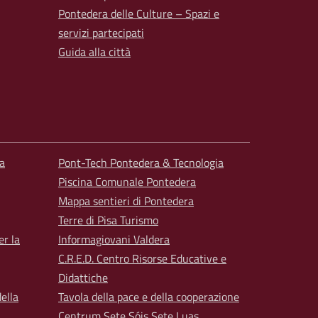
Pontedera delle Culture – Spazi e
servizi partecipati
Guida alla città
a
Pont-Tech Pontedera & Tecnologia
Piscina Comunale Pontedera
Mappa sentieri di Pontedera
Terre di Pisa Turismo
er la
Informagiovani Valdera
C.R.E.D. Centro Risorse Educative e
Didattiche
ella
Tavola della pace e della cooperazione
Centrum Sete Sóis Sete Luas