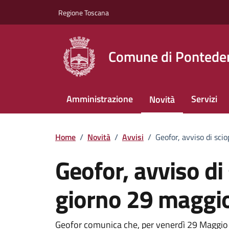
Vai ai contenuti
Vai al footer
Regione Toscana
Comune di Pontede
Amministrazione
Servizi
Novità
Home
/
Novità
/
Avvisi
/
Geofor, avviso di sci
Geofor, avviso di 
giorno 29 maggi
Geofor comunica che, per venerdì 29 Maggio 