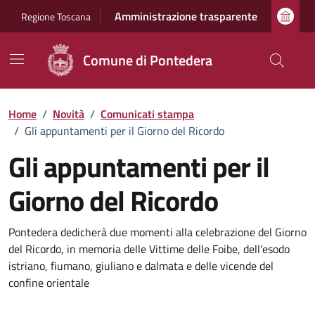
Vai ai contenuti
Vai al footer
Amministrazione trasparente
Regione Toscana
Comune di Pontedera
Home
/
Novità
/
Comunicati stampa
/
Gli appuntamenti per il Giorno del Ricordo
Gli appuntamenti per il
Giorno del Ricordo
Dettagli della notizia
Pontedera dedicherà due momenti alla celebrazione del Giorno
del Ricordo, in memoria delle Vittime delle Foibe, dell'esodo
istriano, fiumano, giuliano e dalmata e delle vicende del
confine orientale