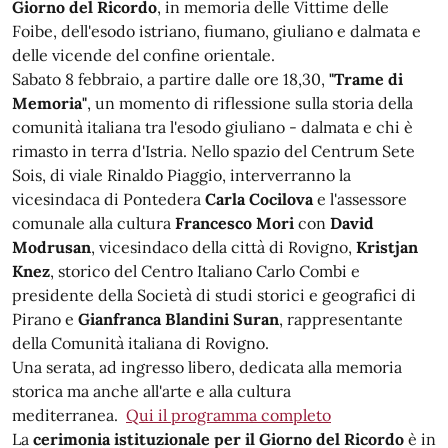
Giorno del Ricordo
, in memoria delle Vittime delle
Foibe, dell'esodo istriano, fiumano, giuliano e dalmata e
delle vicende del confine orientale.
Sabato 8 febbraio, a partire dalle ore 18,30,
"Trame di
Memoria"
, un momento di riflessione sulla storia della
comunità italiana tra l'esodo giuliano - dalmata e chi è
rimasto in terra d'Istria. Nello spazio del Centrum Sete
Sois, di viale Rinaldo Piaggio, interverranno la
vicesindaca di Pontedera
Carla Cocilova
e l'assessore
comunale alla cultura
Francesco Mori
con
David
Modrusan
, vicesindaco della città di Rovigno,
Kristjan
Knez
, storico del Centro Italiano Carlo Combi e
presidente della Società di studi storici e geografici di
Pirano e
Gianfranca Blandini Suran
, rappresentante
della Comunità italiana di Rovigno.
Una serata, ad ingresso libero, dedicata alla memoria
storica ma anche all'arte e alla cultura
mediterranea.
Qui il programma completo
La
cerimonia istituzionale per il Giorno del Ricordo
è in