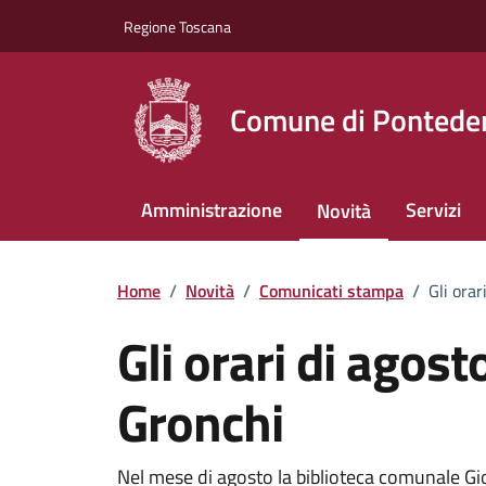
Vai ai contenuti
Vai al footer
Regione Toscana
Comune di Pontede
Amministrazione
Servizi
Novità
Home
/
Novità
/
Comunicati stampa
/
Gli orar
Gli orari di agost
Gronchi
Nel mese di agosto la biblioteca comunale Gi