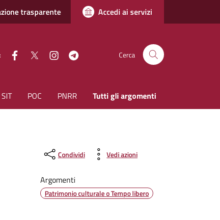
zione trasparente
Accedi ai servizi
facebook
Twitter
instagram
Telegram
:
Cerca
SIT
POC
PNRR
Tutti gli argomenti
Condividi
Vedi azioni
Argomenti
Patrimonio culturale o Tempo libero