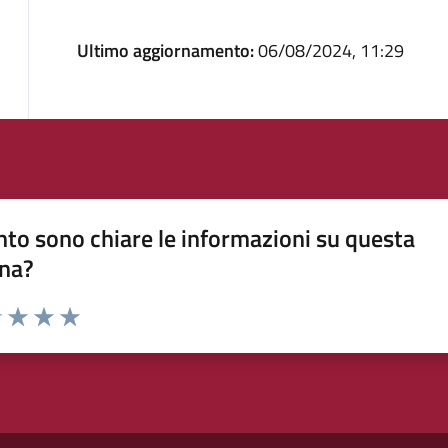
Ultimo aggiornamento:
06/08/2024, 11:29
to sono chiare le informazioni su questa
na?
1 stelle su 5
uta 2 stelle su 5
Valuta 3 stelle su 5
Valuta 4 stelle su 5
Valuta 5 stelle su 5