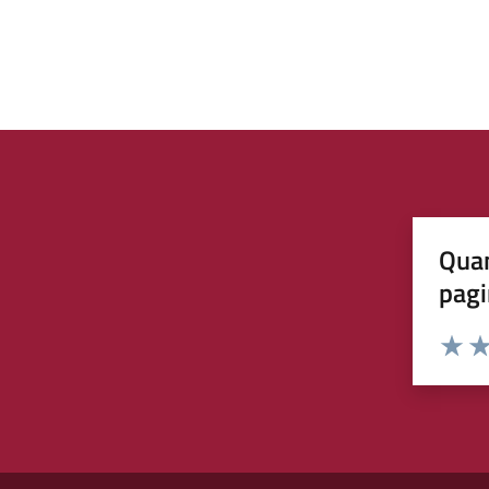
Quan
pagi
Rating:
Valuta 
Val