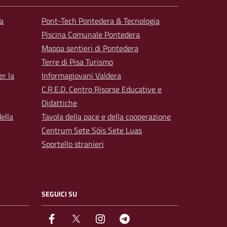
a
Pont-Tech Pontedera & Tecnologia
Piscina Comunale Pontedera
Mappa sentieri di Pontedera
Terre di Pisa Turismo
er la
Informagiovani Valdera
C.R.E.D. Centro Risorse Educative e
Didattiche
ella
Tavola della pace e della cooperazione
Centrum Sete Sóis Sete Luas
Sportello stranieri
SEGUICI SU
facebook
Twitter
instagram
Telegram