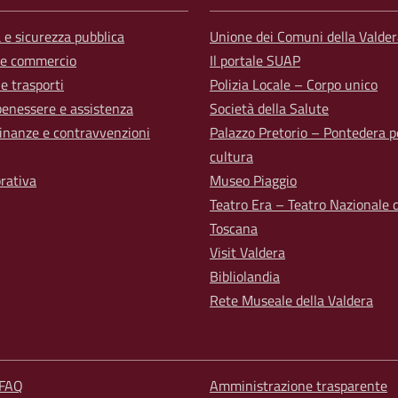
a e sicurezza pubblica
Unione dei Comuni della Valder
 e commercio
Il portale SUAP
 e trasporti
Polizia Locale – Corpo unico
benessere e assistenza
Società della Salute
 finanze e contravvenzioni
Palazzo Pretorio – Pontedera p
cultura
orativa
Museo Piaggio
Teatro Era – Teatro Nazionale d
Toscana
Visit Valdera
Bibliolandia
Rete Museale della Valdera
 FAQ
Amministrazione trasparente