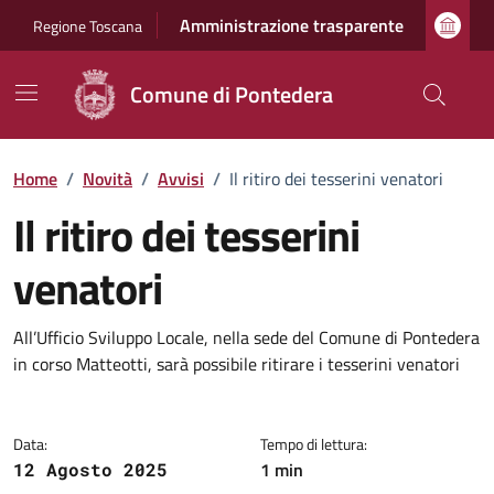
Vai ai contenuti
Vai al footer
Amministrazione trasparente
Regione Toscana
Comune di Pontedera
Home
/
Novità
/
Avvisi
/
Il ritiro dei tesserini venatori
Il ritiro dei tesserini
venatori
Dettagli della notizia
All’Ufficio Sviluppo Locale, nella sede del Comune di Pontedera
in corso Matteotti, sarà possibile ritirare i tesserini venatori
Data:
Tempo di lettura:
1 min
12 Agosto 2025