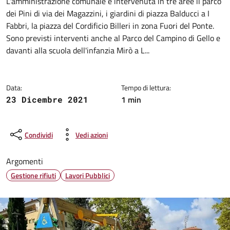
Dettagli della notizia
L'amministrazione comunale è intervenuta in tre aree il parco
dei Pini di via dei Magazzini, i giardini di piazza Balducci a I
Fabbri, la piazza del Cordificio Billeri in zona Fuori del Ponte.
Sono previsti interventi anche al Parco del Campino di Gello e
davanti alla scuola dell'infanzia Mirò a L...
Data:
Tempo di lettura:
1 min
23 Dicembre 2021
Condividi
Vedi azioni
Argomenti
Gestione rifiuti
Lavori Pubblici