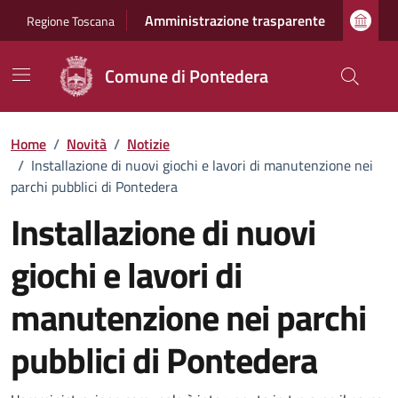
Vai ai contenuti
Vai al footer
Amministrazione trasparente
Regione Toscana
Comune di Pontedera
Home
/
Novità
/
Notizie
/
Installazione di nuovi giochi e lavori di manutenzione nei
parchi pubblici di Pontedera
Installazione di nuovi
giochi e lavori di
manutenzione nei parchi
pubblici di Pontedera