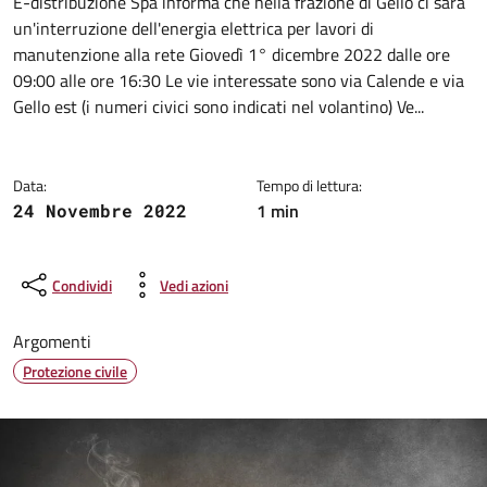
Dettagli della notizia
E-distribuzione Spa informa che nella frazione di Gello ci sarà
un'interruzione dell'energia elettrica per lavori di
manutenzione alla rete Giovedì 1° dicembre 2022 dalle ore
09:00 alle ore 16:30 Le vie interessate sono via Calende e via
Gello est (i numeri civici sono indicati nel volantino) Ve...
Data:
Tempo di lettura:
1 min
24 Novembre 2022
Condividi
Vedi azioni
Argomenti
Protezione civile