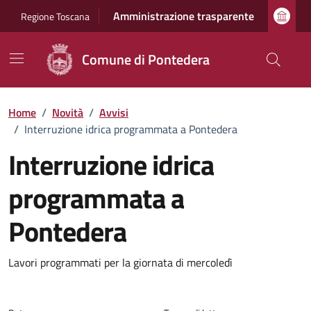
Vai ai contenuti
Vai al footer
Amministrazione trasparente
Regione Toscana
Comune di Pontedera
Home
/
Novità
/
Avvisi
/
Interruzione idrica programmata a Pontedera
Interruzione idrica
programmata a
Pontedera
Dettagli della notizia
Lavori programmati per la giornata di mercoledì