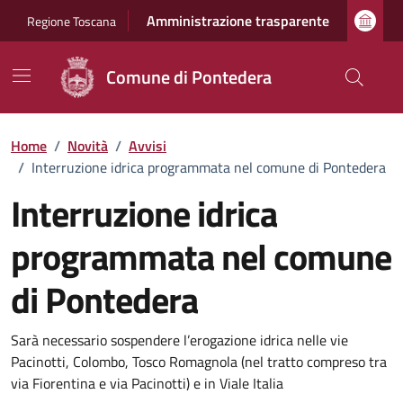
Vai ai contenuti
Vai al footer
Amministrazione trasparente
Regione Toscana
Comune di Pontedera
Home
/
Novità
/
Avvisi
/
Interruzione idrica programmata nel comune di Pontedera
Interruzione idrica
programmata nel comune
di Pontedera
Dettagli della notizia
Sarà necessario sospendere l’erogazione idrica nelle vie
Pacinotti, Colombo, Tosco Romagnola (nel tratto compreso tra
via Fiorentina e via Pacinotti) e in Viale Italia