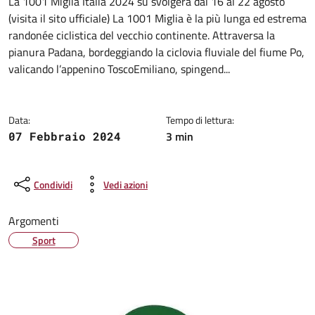
Dettagli della notizia
La 1001 Miglia Italia 2024 su svolgerà dal 16 al 22 agosto
(visita il sito ufficiale) La 1001 Miglia è la più lunga ed estrema
randonée ciclistica del vecchio continente. Attraversa la
pianura Padana, bordeggiando la ciclovia fluviale del fiume Po,
valicando l’appenino ToscoEmiliano, spingend...
Data:
Tempo di lettura:
3 min
07 Febbraio 2024
Condividi
Vedi azioni
Argomenti
Sport