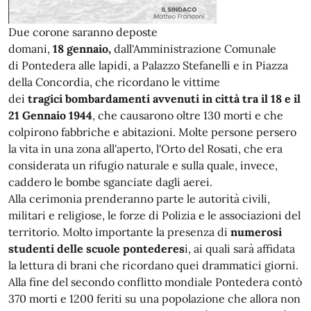
Due corone saranno deposte
domani,
18 gennaio,
dall'Amministrazione Comunale
di
Pontedera
alle lapidi, a Palazzo Stefanelli e in Piazza
della Concordia, che ricordano le vittime
dei
tragici
bombardamenti
avvenuti in città tra il 18 e il
21
Gennaio
1944
, che causarono oltre 130 morti e che
colpirono fabbriche e abitazioni. Molte persone persero
la vita in una zona all'aperto, l'Orto del Rosati, che era
considerata un rifugio naturale e sulla quale, invece,
caddero le bombe sganciate dagli aerei.
Alla cerimonia prenderanno parte le autorità civili,
militari e religiose, le forze di Polizia e le associazioni del
territorio. Molto importante la presenza di
numerosi
studenti delle scuole pontederes
i, ai quali sarà affidata
la lettura di brani che ricordano quei drammatici giorni.
Alla fine del secondo conflitto mondiale
Pontedera
contò
370 morti e 1200 feriti su una popolazione che allora non