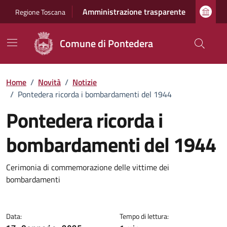
Vai ai contenuti
Vai al footer
Amministrazione trasparente
Regione Toscana
Comune di Pontedera
Home
/
Novità
/
Notizie
/
Pontedera ricorda i bombardamenti del 1944
Pontedera ricorda i
bombardamenti del 1944
Dettagli della notizia
Cerimonia di commemorazione delle vittime dei
bombardamenti
Data:
Tempo di lettura: