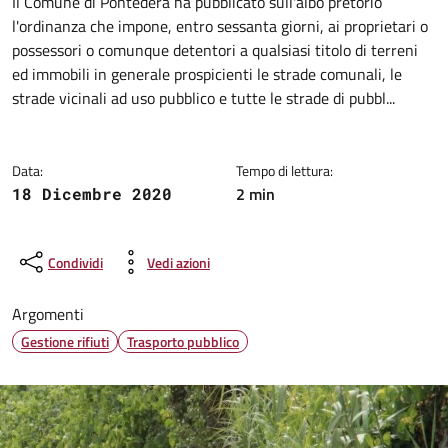
Dettagli della notizia
Il Comune di Pontedera ha pubblicato sull'albo pretorio
l'ordinanza che impone, entro sessanta giorni, ai proprietari o
possessori o comunque detentori a qualsiasi titolo di terreni
ed immobili in generale prospicienti le strade comunali, le
strade vicinali ad uso pubblico e tutte le strade di pubbl...
Data:
Tempo di lettura:
2 min
18 Dicembre 2020
Condividi
Vedi azioni
Argomenti
Gestione rifiuti
Trasporto pubblico