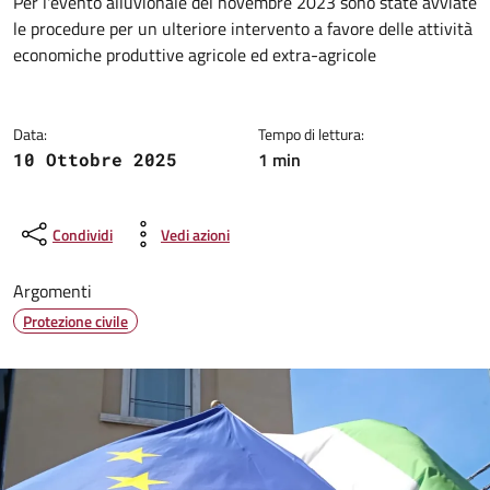
Dettagli della notizia
Per l'evento alluvionale del novembre 2023 sono state avviate
le procedure per un ulteriore intervento a favore delle attività
economiche produttive agricole ed extra-agricole
Data:
Tempo di lettura:
1 min
10 Ottobre 2025
Condividi
Vedi azioni
Argomenti
Protezione civile