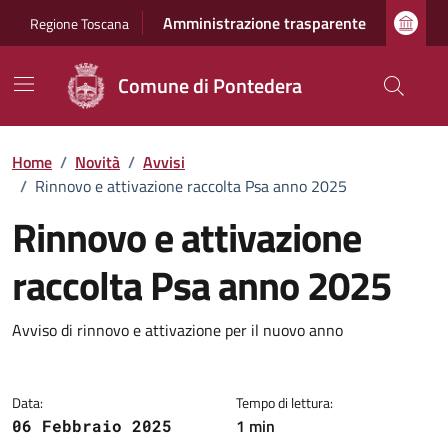
Vai ai contenuti
Vai al footer
Amministrazione trasparente
Regione Toscana
Comune di Pontedera
Home
/
Novità
/
Avvisi
/
Rinnovo e attivazione raccolta Psa anno 2025
Rinnovo e attivazione
raccolta Psa anno 2025
Dettagli della notizia
Avviso di rinnovo e attivazione per il nuovo anno
Data:
Tempo di lettura:
1 min
06 Febbraio 2025