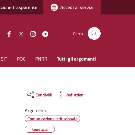
zione trasparente
Accedi ai servizi
facebook
Twitter
instagram
Telegram
:
Cerca
SIT
POC
PNRR
Tutti gli argomenti
Condividi
Vedi azioni
Argomenti
Comunicazione istituzionale
Giustizia