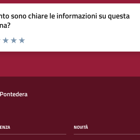
to sono chiare le informazioni su questa
na?
1 stelle su 5
uta 2 stelle su 5
Valuta 3 stelle su 5
Valuta 4 stelle su 5
Valuta 5 stelle su 5
 Pontedera
ENZA
NOVITÀ