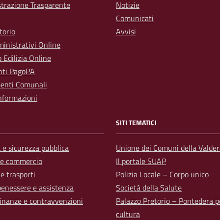
trazione Trasparente
Notizie
Comunicati
torio
Avvisi
inistrativi Online
o Edilizia Online
ti PagoPA
enti Comunali
nformazioni
SITI TEMATICI
a e sicurezza pubblica
Unione dei Comuni della Valder
 e commercio
Il portale SUAP
 e trasporti
Polizia Locale – Corpo unico
benessere e assistenza
Società della Salute
 finanze e contravvenzioni
Palazzo Pretorio – Pontedera p
cultura