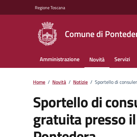
Vai ai contenuti
Vai al footer
Regione Toscana
Comune di Pontede
Amministrazione
Servizi
Novità
Home
/
Novità
/
Notizie
/
Sportello di consule
Sportello di cons
gratuita presso i
Pontedera