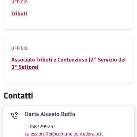
UFFICIO
Tributi
UFFICIO
Associato Tributi e Contenzioso (2° Servizio del
3° Settore)
Contatti
Ilaria Alessio Ruffo
T 0587299251
i.alessioruffo@comune.pontedera.pi.it