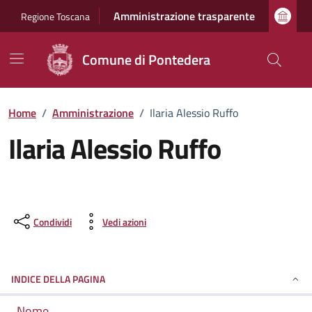
Vai ai contenuti
Vai al footer
Amministrazione trasparente
Regione Toscana
Comune di Pontedera
Home
/
Amministrazione
/
Ilaria Alessio Ruffo
Ilaria Alessio Ruffo
Condividi
Vedi azioni
INDICE DELLA PAGINA
Nome